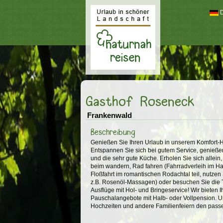
Naturnah reisen
Gasthof Roseneck
Frankenwald
Beschreibung
Genießen Sie Ihren Urlaub in unserem Komfort-H
Entspannen Sie sich bei gutem Service, genieße
und die sehr gute Küche. Erholen Sie sich allein,
beim wandern, Rad fahren (Fahrradverleih im Ha
Floßfahrt im romantischen Rodachtal teil, nutze
z.B. Rosenöl-Massagen) oder besuchen Sie die 
Ausflüge mit Hol- und Bringeservice! Wir bieten 
Pauschalangebote mit Halb- oder Vollpension. U
Hochzeiten und andere Familienfeiern den pas