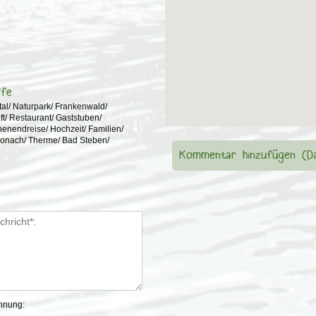
ffe
al/ Naturpark/ Frankenwald/
/ Restaurant/ Gaststuben/
enendreise/ Hochzeit/ Familien/
Kronach/ Therme/ Bad Steben/
Kommentar hinzufügen (Da
chnung: