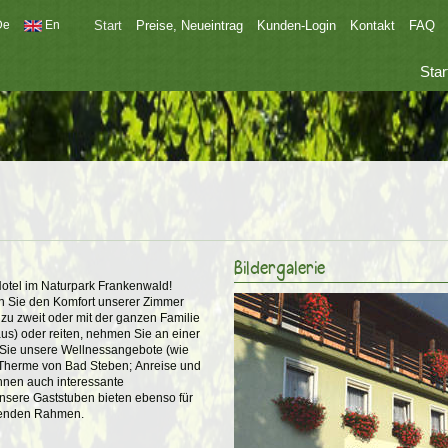
De
En
Start
Preise, Neueintrag
Kunden-Login
Kontakt
FAQ
Star
Bildergalerie
otel im Naturpark Frankenwald!
n Sie den Komfort unserer Zimmer
 zu zweit oder mit der ganzen Familie
us) oder reiten, nehmen Sie an einer
n Sie unsere Wellnessangebote (wie
Therme von Bad Steben; Anreise und
Ihnen auch interessante
nsere Gaststuben bieten ebenso für
senden Rahmen.