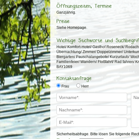
Öffnungszeiten, Termine
Ganzjährig.
Preise
Siehe Homepage.
Wichtige Stichworte und Suchbegri
Hotel/ Komfort-Hotel/ Gasthof Roseneck/ Rodacht
Übernachtung/ Zimmer/ Doppelzimmer/ Unterkunft
Biergarten/ Pauschalangebote/ Kurzurlaub/ Woch
Familienfeier/ Wandern/ Floßfahrt/ Rad fahren/ 
BAY1069
Kontaktanfrage
Frau
Herr
Sicherheitsabfrage. Bitte lösen Sie folgende Re
I21          N       
