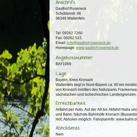
Anschrift
Gasthof Roseneck
Schützenstr. 46
96346 Wallenfels
Tel: 09262 7260
Fax: 09262 515
Email:
info@gasthof-roseneck.de
Homepage:
www.gasthof-roseneck.de
Angebotsnummer
BAY1069
Lage
Bayern, Kreis Kronach
Wallenfels liegt in Nord-Bayern ca. 60 km nordö
von Kronach inmitten des Naturparks Frankenwald
sächsischen und tschechischen Landesgrenzen.
Erreichbarkeit
Anfahrt per Auto: Auf der A9 bis Abfahrt Naila und weiter auf der B173. Anfahrt per Bus
und Bahn: Nächste Bahnhöfe Kronach (Busverbindung; Bushaltestelle 200m) oder
Hof; Abholen möglich. Fahrplaninfo: www.bahn.d
Abholdienst
Nein