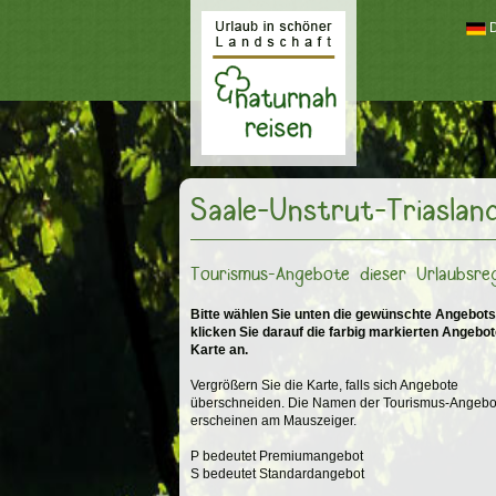
Naturnah reisen
Saale-Unstrut-Triaslan
Tourismus-Angebote dieser Urlaubsre
Bitte wählen Sie unten die gewünschte Angebots
klicken Sie darauf die farbig markierten Angebot
Karte an.
Vergrößern Sie die Karte, falls sich Angebote
überschneiden. Die Namen der Tourismus-Angebo
erscheinen am Mauszeiger.
P bedeutet Premiumangebot
S bedeutet Standardangebot