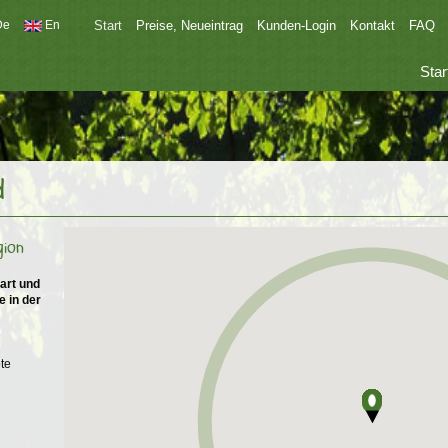
De
En
Start
Preise, Neueintrag
Kunden-Login
Kontakt
FAQ
Star
d
gion
art und
e in der
te