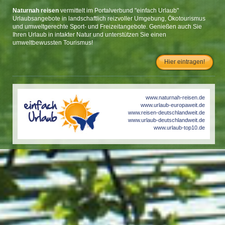
Naturnah reisen
vermittelt im Portalverbund "einfach Urlaub"
Urlaubsangebote in landschaftlich reizvoller Umgebung, Ökotourismus
und umweltgerechte Sport- und Freizeitangebote. Genießen auch Sie
Ihren Urlaub in intakter Natur und unterstützen Sie einen
umweltbewussten Tourismus!
Hier eintragen!
www.naturnah-reisen.de
www.urlaub-europaweit.de
www.reisen-deutschlandweit.de
www.urlaub-deutschlandweit.de
www.urlaub-top10.de